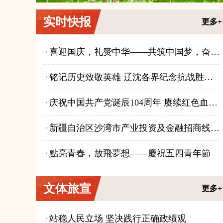
实时快报
更多+
喜迎国庆，礼赞中华——共筑中国梦，奋进新时代
铭记历史致敬英雄 辽沈各界纪念抗战胜利80周年
庆祝中国共产党诞辰104周年 赓续红色血脉 奋进新时代征程——致敬党的104年华诞
新疆自治区沙湾市产业投资及金融招商线上对接会圆满落幕
點亮青春，放飛夢想——慶祝五四青年節
文体旅宣
更多+
站稳人民立场 坚决践行正确政绩观