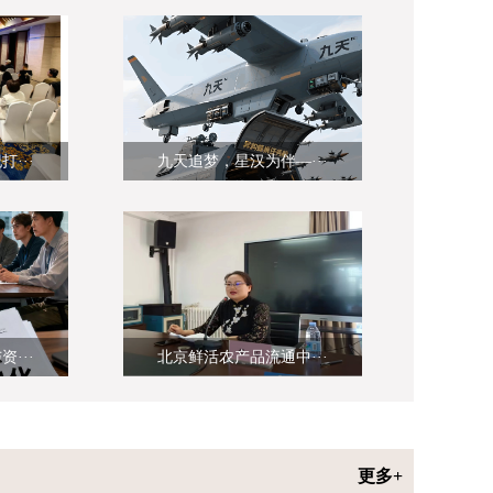
···
九天追梦，星汉为伴—···
···
北京鲜活农产品流通中···
更多+