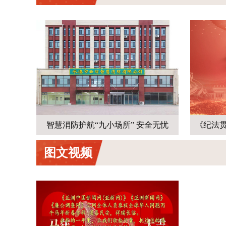
全无忧
《纪法贯通·依法治权》百集连载第一集
图文视频