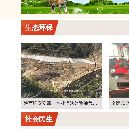
生态环保
陕西延安安塞一企业违法处置油气钻井废弃物，非法掩埋油气危废物无人监管
全民总动员 防火保平安——陕西省汉阴县2026年森林草原防火宣传月活动纪实
社会民生