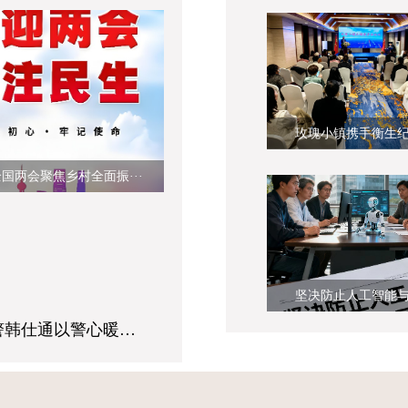
玫瑰小镇携手衡生纪打
年全国两会聚焦乡村全面振···
坚决防止人工智能与资
退伍不褪色 从警守初心 ——榆林公安民警韩仕通以警心暖民心绘就为民答卷